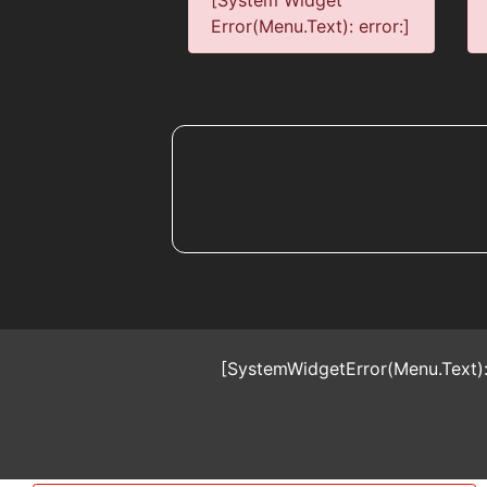
[System Widget
Error(Menu.Text): error:]
[SystemWidgetError(Menu.Text):