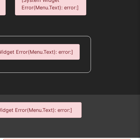
[System Widget
Error(Menu.Text): error:]
idget Error(Menu.Text): error:]
dget Error(Menu.Text): error:]